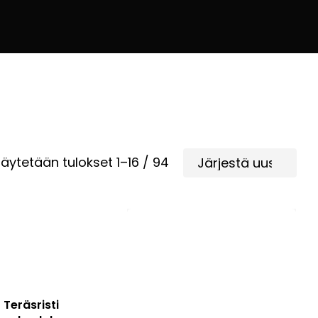
Sorted
äytetään tulokset 1–16 / 94
by
latest
Teräsristi