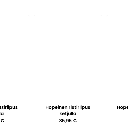
Voit
tehdä
valinnat
tuotteen
sivulla.
tiriipus
Hopeinen ristiriipus
Hope
la
ketjulla
5
€
35,95
€