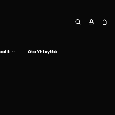
search
accoun
Close
Cart
aalit
Ota Yhteyttä