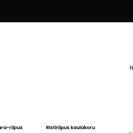
N
ara-riipus
Ristiriipus kaulakoru
Tällä