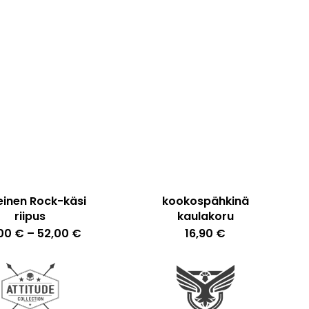
inen Rock-käsi
kookospähkinä
riipus
kaulakoru
Tällä
Hintaluokka:
,00
€
–
52,00
€
16,90
€
30,00 €
tuotteella
-
52,00 €
on
useampi