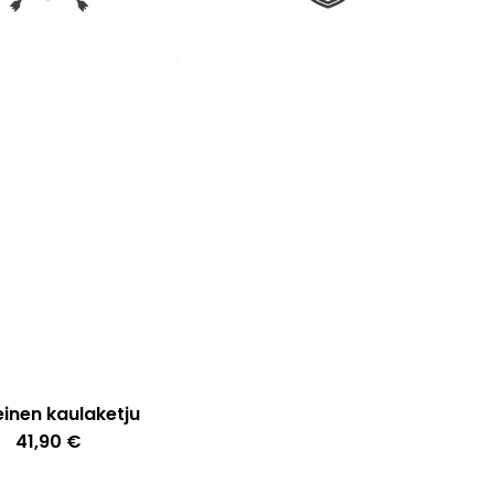
muunnelma.
Voit
tehdä
valinnat
tuotteen
sivulla.
inen kaulaketju
41,90
€