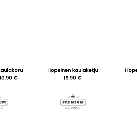
kaulakoru
Hopeinen kaulaketju
Hope
Tällä
Hintaluokka:
40,90
€
19,90
€
28,00 €
tuotteella
-
40,90 €
on
useampi
muunnelma.
Voit
tehdä