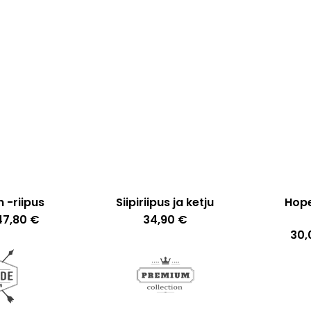
valinnat
tuotteen
sivulla.
 -riipus
Siipiriipus ja ketju
Hope
Tällä
Hintaluokka:
47,80
€
34,90
€
24,90 €
tuotteella
30
-
47,80 €
on
useampi
muunnelma.