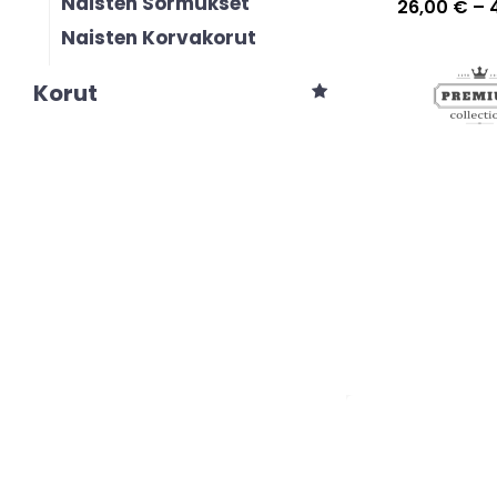
Naisten Sormukset
26,00
€
–
Naisten Korvakorut
Korut