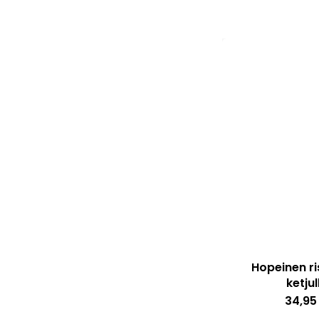
Hopeinen ris
ketjul
34,9