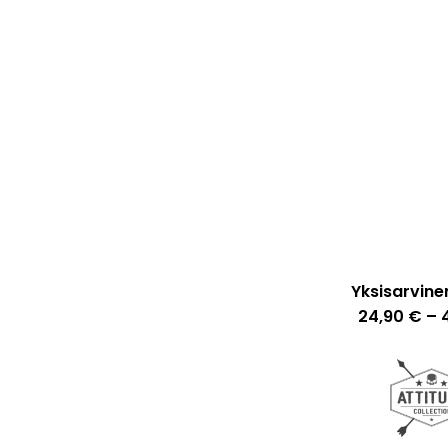
Yksisarvinen
24,90
€
–