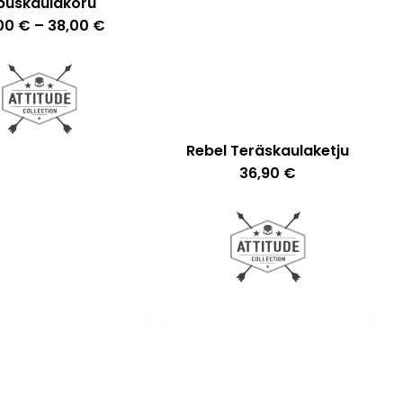
ipuskaulakoru
Tällä
Hintaluokka:
,00
€
–
38,00
€
36,00 €
tuotteella
-
38,00 €
on
useampi
muunnelma.
Rebel Teräskaulaketju
Voit
36,90
€
tehdä
valinnat
tuotteen
sivulla.