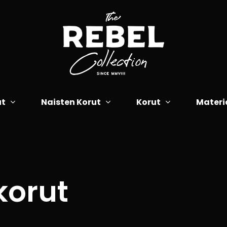
Cart
ut
Naisten Korut
Korut
Materi
korut