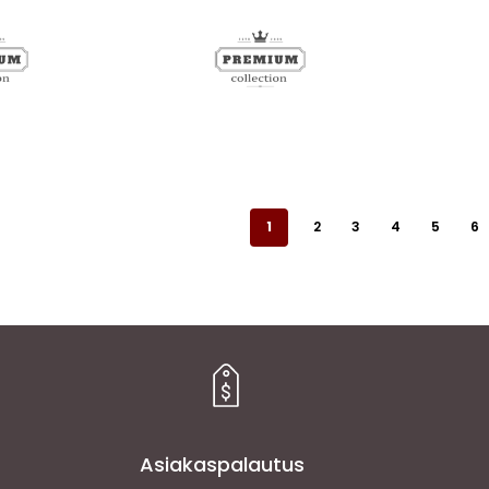
1
2
3
4
5
6
Asiakaspalautus