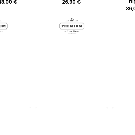
ri
Hintaluokka:
48,00
€
26,90
€
26,00 €
tuotteella
36
-
48,00 €
on
useampi
muunnelma.
Voit
tehdä
valinnat
tuotteen
sivulla.