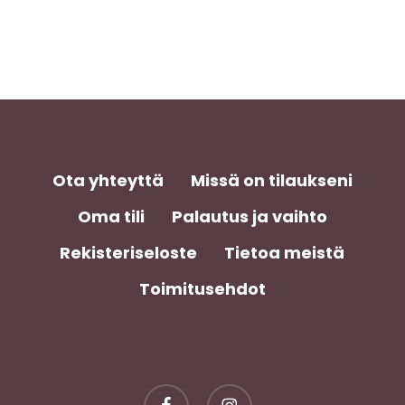
Ota yhteyttä
Missä on tilaukseni
Oma tili
Palautus ja vaihto
Rekisteriseloste
Tietoa meistä
Toimitusehdot
facebook
instagram