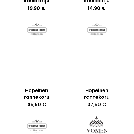
kaulaketju
kaulaketju
19,90
€
14,90
€
Ostoskori on tyhjä.
Go To Shop
Hopeinen
Hopeinen
rannekoru
rannekoru
45,50
€
37,50
€