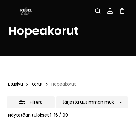
Skip
Menu
to
Close
Close
Cart
search
account
Cart
main
Filters
Hopeakorut
content
Etusivu
Korut
Hopeakorut
Järjestä uusimman mukaan
Filters
Sorted
Näytetään tulokset 1–16 / 90
by
latest