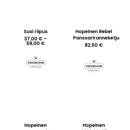
Susi riipus
Hopeinen Rebel
Panssariranneketju
37,00
€
–
Hintaluokka:
59,00
€
82,50
€
37,00 €
-
59,00 €
Hopeinen
Hopeinen