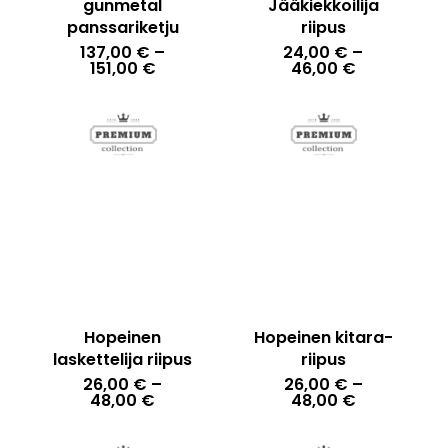
gunmetal
Jääkiekkoilija
panssariketju
riipus
137,00
€
–
24,00
€
–
Hintaluokka:
Hintaluokka
151,00
€
46,00
€
137,00 €
24,00 €
-
-
151,00 €
46,00 €
Hopeinen
Hopeinen kitara-
laskettelija riipus
riipus
26,00
€
–
26,00
€
–
Hintaluokka:
Hintaluokka
48,00
€
48,00
€
26,00 €
26,00 €
-
-
48,00 €
48,00 €