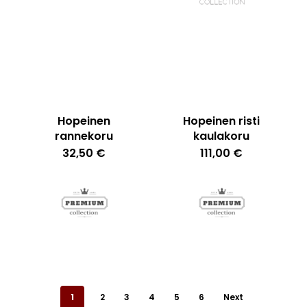
Hopeinen
Hopeinen risti
rannekoru
kaulakoru
32,50
€
111,00
€
1
2
3
4
5
6
Next