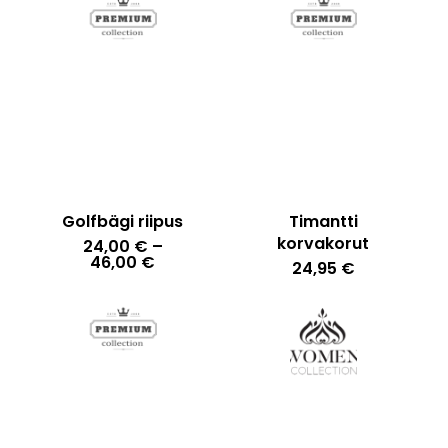
Golfbägi riipus
Timantti
korvakorut
24,00
€
–
Hintaluokka:
46,00
€
24,95
€
24,00 €
-
46,00 €