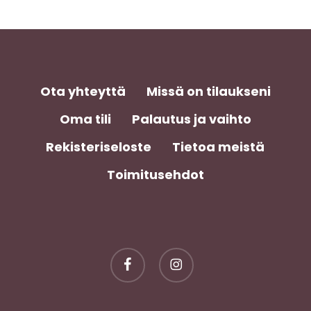
Ota yhteyttä
Missä on tilaukseni
Oma tili
Palautus ja vaihto
Rekisteriseloste
Tietoa meistä
Toimitusehdot
Välisumma:
0,00
€
facebook
instagram
Näytä Ostoskori
Kassa