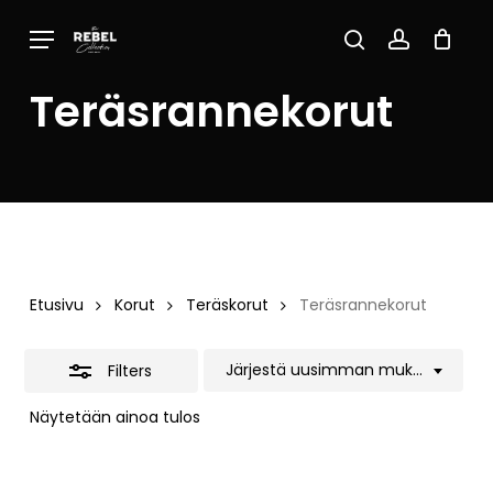
Skip
Menu
to
Close
Close
Cart
search
account
Cart
main
Filters
Teräsrannekorut
content
Etusivu
Korut
Teräskorut
Teräsrannekorut
Järjestä uusimman mukaan
Filters
Näytetään ainoa tulos