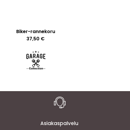
Biker-rannekoru
37,50
€
Ostoskori on tyhjä.
Asiakaspalvelu
Go To Shop