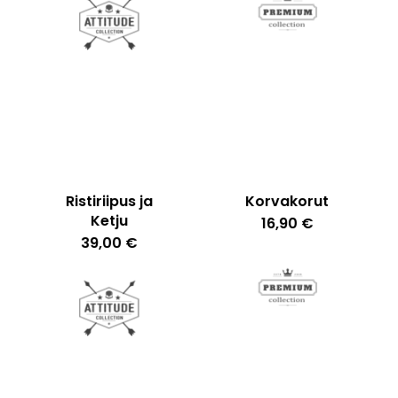
38,00 €
Ristiriipus ja
Korvakorut
Ketju
16,90
€
39,00
€
Ostoskori on tyhjä.
Go To Shop