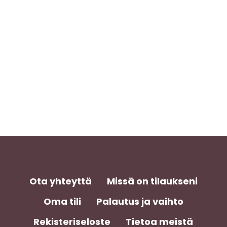
Ota yhteyttä
Missä on tilaukseni
Oma tili
Palautus ja vaihto
Rekisteriseloste
Tietoa meistä