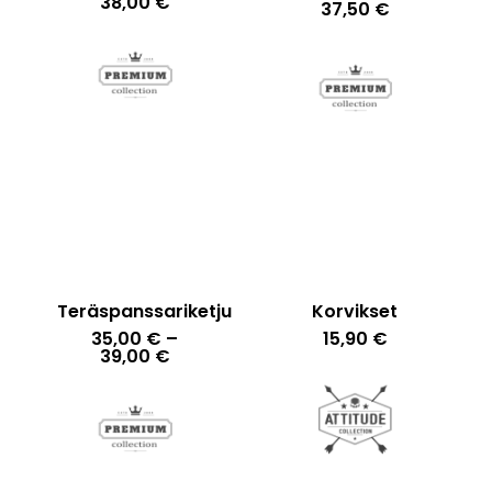
Hintaluokka:
38,00
€
37,50
€
34,00 €
-
38,00 €
Teräspanssariketju
Korvikset
35,00
€
–
15,90
€
Hintaluokka:
39,00
€
35,00 €
-
39,00 €