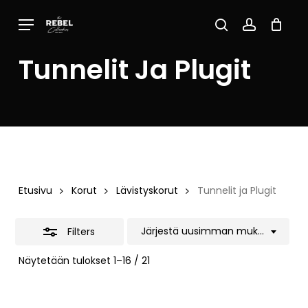
Skip
Menu
to
Close
Close
Cart
search
account
Cart
main
Filters
Tunnelit Ja Plugit
content
Etusivu
Korut
Lävistyskorut
Tunnelit ja Plugit
Järjestä uusimman mukaan
Filters
Sorted
Näytetään tulokset 1–16 / 21
by
latest