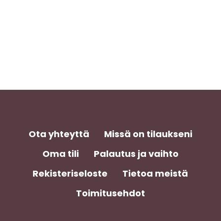
Ota yhteyttä
Missä on tilaukseni
Oma tili
Palautus ja vaihto
Rekisteriseloste
Tietoa meistä
Toimitusehdot