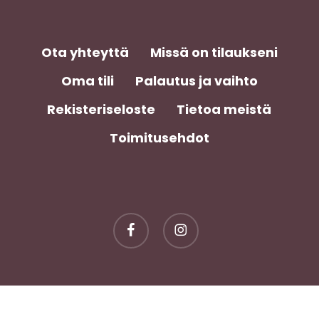
Ota yhteyttä
Missä on tilaukseni
Oma tili
Palautus ja vaihto
Rekisteriseloste
Tietoa meistä
Toimitusehdot
Välisumma:
0,00
€
facebook
instagram
Näytä Ostoskori
Kassa
© 2026 Rebel Collection.