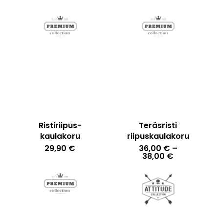
Ristiriipus-
Teräsristi
kaulakoru
riipuskaulakoru
29,90
€
36,00
€
–
Hintaluokka
38,00
€
36,00 €
-
38,00 €