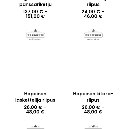
panssariketju
riipus
137,00
€
–
24,00
€
–
Hintaluokka:
Hintaluokka
151,00
€
46,00
€
137,00 €
24,00 €
-
-
151,00 €
46,00 €
Hopeinen
Hopeinen kitara-
laskettelija riipus
riipus
26,00
€
–
26,00
€
–
Hintaluokka:
Hintaluokka
48,00
€
48,00
€
26,00 €
26,00 €
-
-
48,00 €
48,00 €