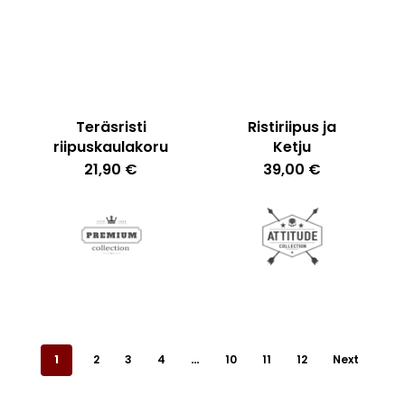
Teräsristi
Ristiriipus ja
riipuskaulakoru
Ketju
21,90
€
39,00
€
Ostoskori on tyhjä.
1
2
3
4
…
10
11
12
Next
Go To Shop