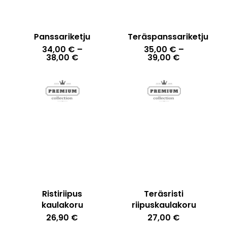
Panssariketju
Teräspanssariketju
34,00
€
–
35,00
€
–
Hintaluokka:
Hintaluokka
38,00
€
39,00
€
34,00 €
35,00 €
-
-
38,00 €
39,00 €
Ristiriipus
Teräsristi
kaulakoru
riipuskaulakoru
26,90
€
27,00
€