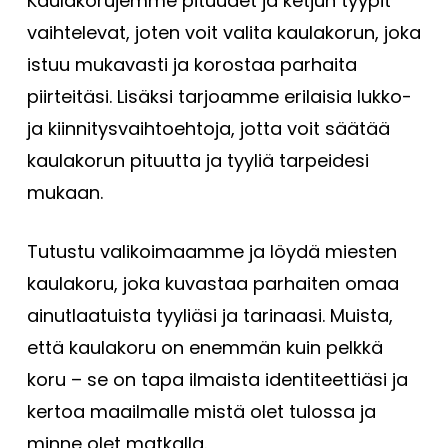
Kaulakorujemme pituudet ja ketjun tyypit
vaihtelevat, joten voit valita kaulakorun, joka
istuu mukavasti ja korostaa parhaita
piirteitäsi. Lisäksi tarjoamme erilaisia lukko-
ja kiinnitysvaihtoehtoja, jotta voit säätää
kaulakorun pituutta ja tyyliä tarpeidesi
mukaan.
Tutustu valikoimaamme ja löydä miesten
kaulakoru, joka kuvastaa parhaiten omaa
ainutlaatuista tyyliäsi ja tarinaasi. Muista,
että kaulakoru on enemmän kuin pelkkä
koru – se on tapa ilmaista identiteettiäsi ja
kertoa maailmalle mistä olet tulossa ja
minne olet matkalla.