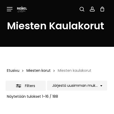
Skip
Menu
to
Close
Close
Cart
search
account
Cart
main
Filters
Miesten Kaulakorut
content
Etusivu
Miesten korut
Miesten kaulakorut
Järjestä uusimman mukaan
Filters
Sorted
Näytetään tulokset 1–16 / 188
by
latest