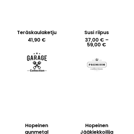
Teräskaulaketju
Susi riipus
41,90
€
37,00
€
–
Hintaluokka
59,00
€
37,00 €
-
59,00 €
Hopeinen
Hopeinen
gunmetal
Jääkiekkoilija