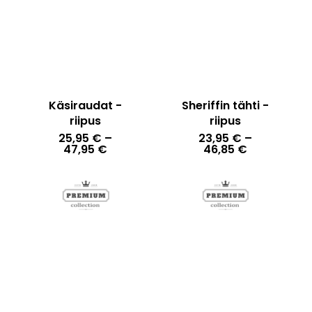
Käsiraudat -
Sheriffin tähti -
riipus
riipus
25,95
€
–
23,95
€
–
Hintaluokka:
Hintaluokka
47,95
€
46,85
€
25,95 €
23,95 €
-
-
47,95 €
46,85 €