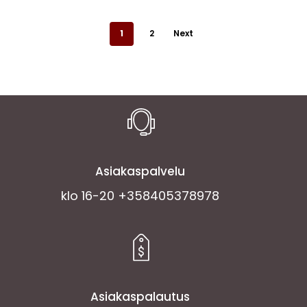
1
2
Next
Asiakaspalvelu
klo 16-20 +358405378978
Asiakaspalautus