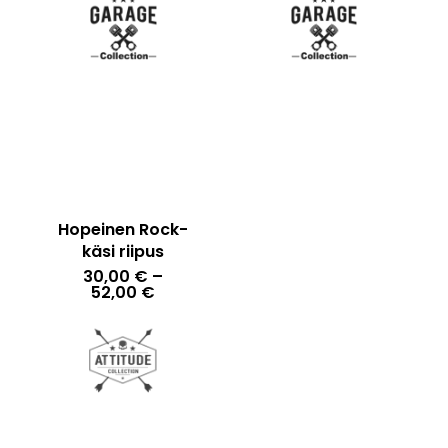
48,85 €
44,80 €
Hopeinen Rock-
käsi riipus
30,00
€
–
Hintaluokka:
52,00
€
30,00 €
-
52,00 €