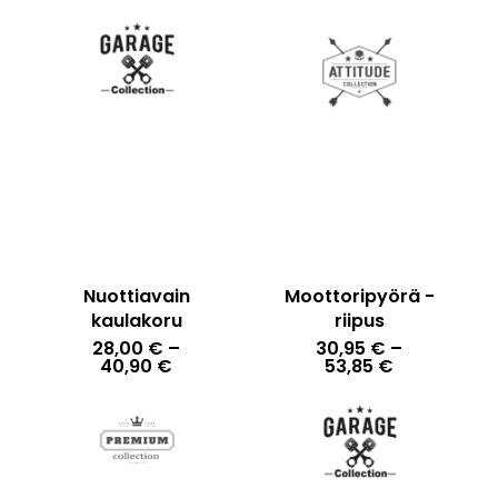
26,00 €
-
48,90 €
Nuottiavain
Moottoripyörä -
kaulakoru
riipus
28,00
€
–
30,95
€
–
Hintaluokka:
Hintaluokka
40,90
€
53,85
€
28,00 €
30,95 €
-
-
40,90 €
53,85 €