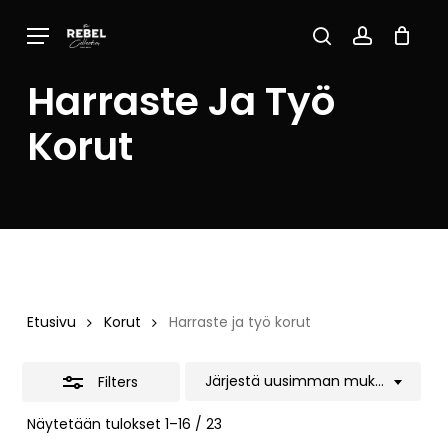
Skip
Menu
to
Close
Close
Cart
search
account
Cart
main
Filters
Harraste Ja Työ
content
Korut
Etusivu
Korut
Harraste ja työ korut
Järjestä uusimman mukaan
Filters
Sorted
Näytetään tulokset 1–16 / 23
by