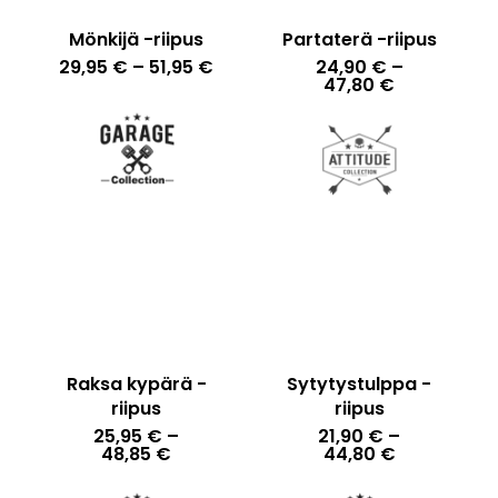
Mönkijä -riipus
Partaterä -riipus
Hintaluokka:
29,95
€
–
51,95
€
24,90
€
–
29,95 €
Hintaluokka
47,80
€
-
24,90 €
51,95 €
-
47,80 €
Ostoskori on tyhjä.
Go To Shop
Raksa kypärä -
Sytytystulppa -
riipus
riipus
25,95
€
–
21,90
€
–
Hintaluokka:
Hintaluokka
48,85
€
44,80
€
25,95 €
21,90 €
-
-