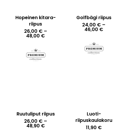
Hopeinen kitara-
Golfbägi riipus
riipus
24,00
€
–
Hintaluokka
46,00
€
26,00
€
–
24,00 €
Hintaluokka:
48,00
€
-
26,00 €
46,00 €
-
48,00 €
Ruutuliput riipus
Luoti-
riipuskaulakoru
26,00
€
–
Hintaluokka:
48,90
€
11,90
€