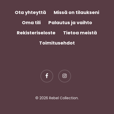
Ota yhteyttä
Missä on tilaukseni
Oma tili
Palautus ja vaihto
Rekisteriseloste
Tietoa meistä
Toimitusehdot
facebook
instagram
Välisumma:
0,00
€
© 2026 Rebel Collection.
Näytä Ostoskori
Kassa