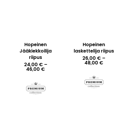
latest
Hopeinen
Hopeinen
Jääkiekkoilija
laskettelija riipus
riipus
26,00
€
–
Hintaluokka
48,00
€
24,00
€
–
26,00 €
Hintaluokka:
46,00
€
-
24,00 €
48,00 €
-
46,00 €