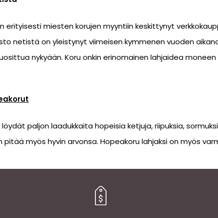
on erityisesti miesten korujen myyntiin keskittynyt verkkoka
 osto netistä on yleistynyt viimeisen kymmenen vuoden aikana
suosittua nykyään. Koru onkin erinomainen lahjaidea moneen 
eakorut
ydät paljon laadukkaita hopeisia ketjuja, riipuksia, sormuks
n pitää myös hyvin arvonsa. Hopeakoru lahjaksi on myös varm