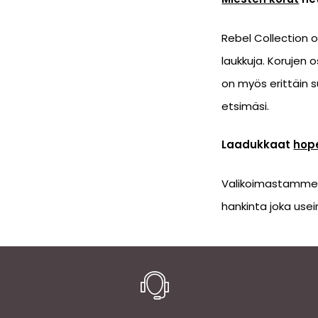
Rebel Collection 
laukkuja. Korujen
on myös erittäin 
etsimäsi.
Laadukkaat
hop
Valikoimastamme lö
hankinta joka usei