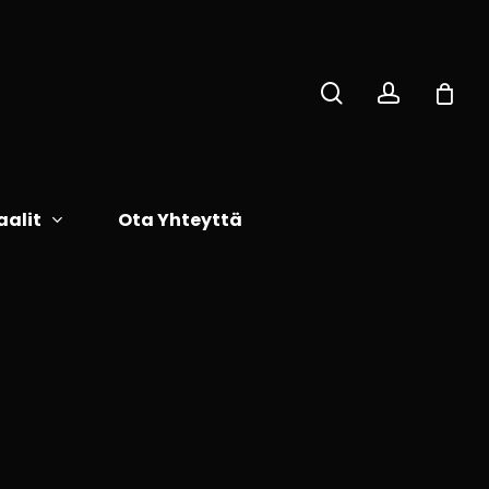
search
accoun
Close
Cart
aalit
Ota Yhteyttä