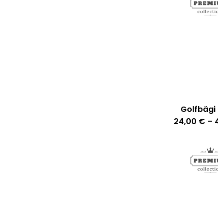
Golfbägi 
24,00
€
–