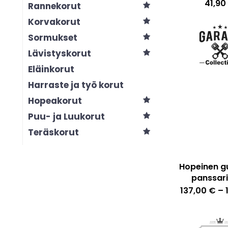
41,90
Rannekorut
Korvakorut
Sormukset
Lävistyskorut
Eläinkorut
Harraste ja työ korut
Hopeakorut
Puu- ja Luukorut
Teräskorut
Hopeinen g
panssari
137,00
€
–