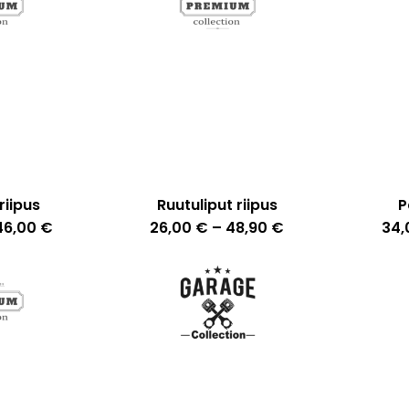
useampi
useampi
muunnelma.
muunnelma.
Voit
Voit
tehdä
tehdä
valinnat
valinnat
tuotteen
tuotteen
sivulla.
sivulla.
riipus
Ruutuliput riipus
P
Tällä
Tällä
Hintaluokka:
Hintaluokka:
46,00
€
26,00
€
–
48,90
€
34
24,00 €
tuotteella
26,00 €
tuotteella
-
-
46,00 €
on
48,90 €
on
useampi
useampi
muunnelma.
muunnelma.
Voit
Voit
tehdä
tehdä