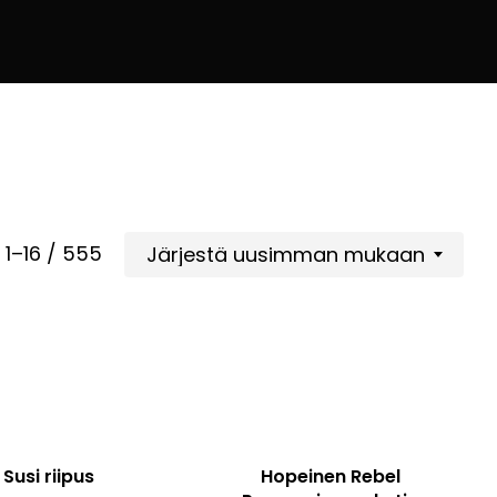
Sorted
 1–16 / 555
Järjestä uusimman mukaan
by
latest
Susi riipus
Hopeinen Rebel
Tällä