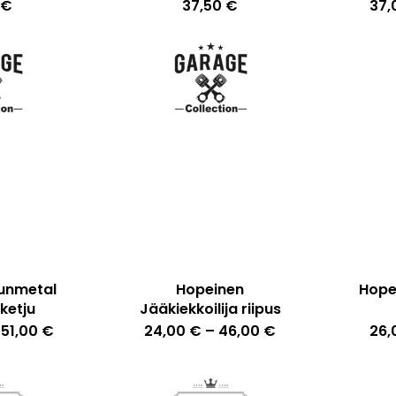
€
37,50
€
37
unmetal
Hopeinen
Hopei
ketju
Jääkiekkoilija riipus
Tällä
Tällä
Hintaluokka:
Hintaluokka:
151,00
€
24,00
€
–
46,00
€
26,
137,00 €
tuotteella
24,00 €
tuotteella
-
-
151,00 €
on
46,00 €
on