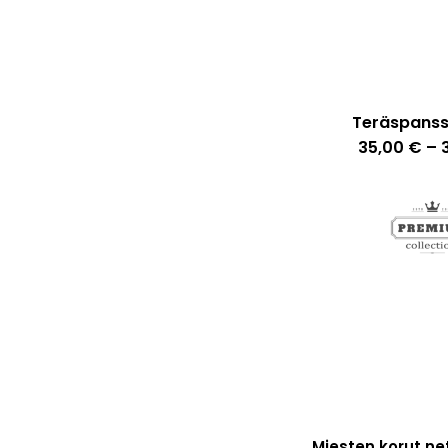
Teräspanss
35,00
€
–
Miesten korut
ne