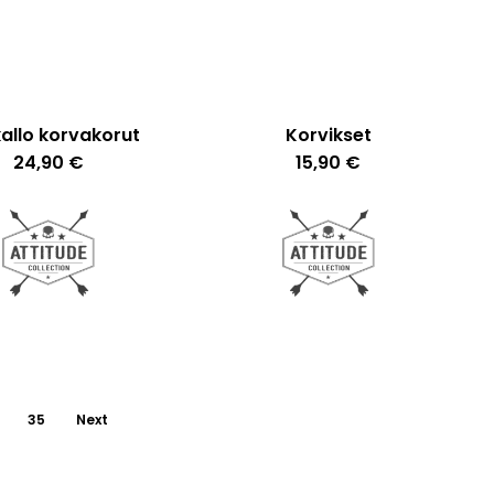
valinnat
tuotteen
sivulla.
Ostoskori on tyhjä.
allo korvakorut
Korvikset
Go To Shop
24,90
€
15,90
€
35
Next