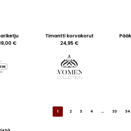
valinnat
valinnat
tuotteen
tuotteen
sivulla.
sivulla.
ariketju
Timantti korvakorut
Pääk
Tällä
Hintaluokka:
39,00
€
24,95
€
35,00 €
tuotteella
-
39,00 €
on
useampi
muunnelma.
Voit
tehdä
valinnat
1
2
3
4
…
33
34
tuotteen
sivulla.
tistä