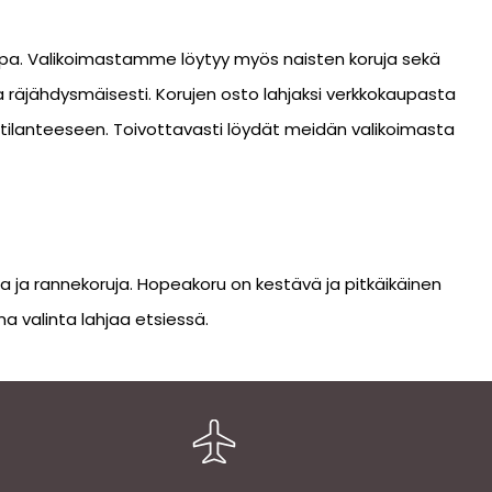
uppa. Valikoimastamme löytyy myös naisten koruja sekä
 räjähdysmäisesti. Korujen osto lahjaksi verkkokaupasta
tilanteeseen. Toivottavasti löydät meidän valikoimasta
ia ja rannekoruja. Hopeakoru on kestävä ja pitkäikäinen
a valinta lahjaa etsiessä.