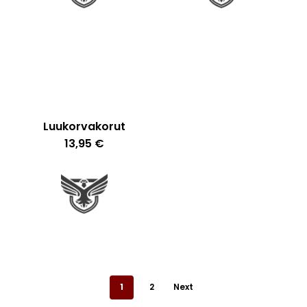
Luukorvakorut
13,95
€
1
2
Next