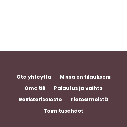
Ota yhteyttä
Missä on tilaukseni
Oma tili
Palautus ja vaihto
Rekisteriseloste
Tietoa meistä
Toimitusehdot