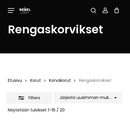
Skip
Menu
to
Close
Close
Cart
search
account
Cart
main
Filters
Rengaskorvikset
content
Etusivu
Korut
Korvakorut
Rengaskorvikset
Järjestä uusimman mukaan
Filters
Sorted
Näytetään tulokset 1–16 / 20
by
latest