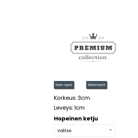
Koko-opas
Materiaalit
Korkeus:
3cm
Leveys:
1cm
Hopeinen ketju
Valitse