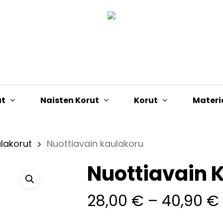
Cart
ut
Naisten Korut
Korut
Materi
lakorut
Nuottiavain kaulakoru
Nuottiavain 
28,00
€
–
40,90
€