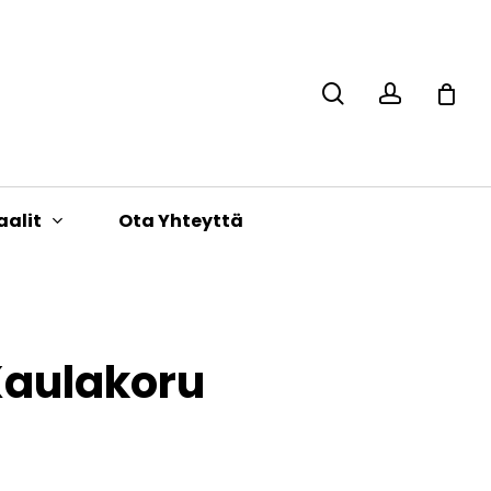
search
accoun
Close
Cart
aalit
Ota Yhteyttä
Kaulakoru
Hintaluokka:
28,00 €