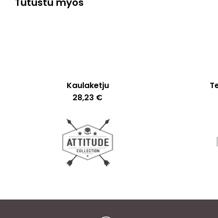
Tutustu myös
Kaulaketju
T
28,23
€