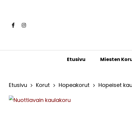
Skip
to
main
Facebook
Instagram
content
Hit enter to search or ESC to close
Miesten Kor
Etusivu
Etusivu
Korut
Hopeakorut
Hopeiset kau