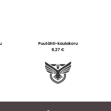
u
Puutähti-kaulakoru
9,27
€