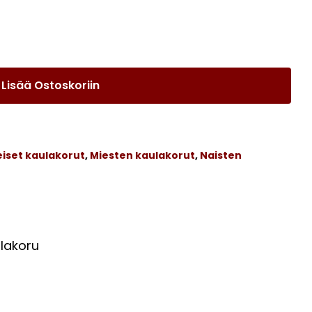
Lisää Ostoskoriin
iset kaulakorut
,
Miesten kaulakorut
,
Naisten
Ostoskori on tyhjä.
ulakoru
Go To Shop