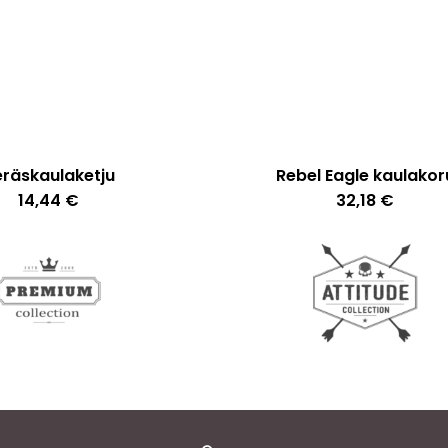
eräskaulaketju
Rebel Eagle kaulakor
14,44
€
32,18
€