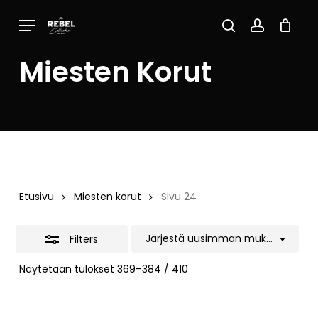
Skip
Menu
to
Close
Close
Cart
search
account
Cart
main
Filters
Miesten Korut
content
Etusivu
Miesten korut
Sivu 24
Järjestä uusimman mukaan
Filters
Sorted
Näytetään tulokset 369–384 / 410
by
latest