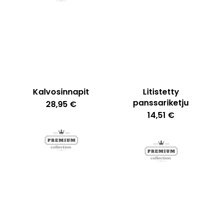
Ostoskori on tyhjä.
Go To Shop
Kalvosinnapit
Litistetty
panssariketju
28,95
€
14,51
€