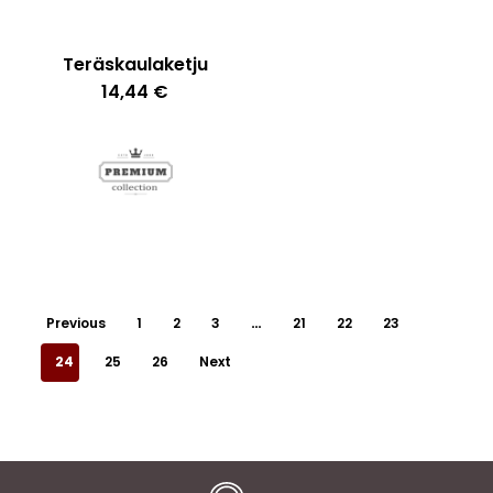
Teräskaulaketju
14,44
€
Previous
1
2
3
…
21
22
23
24
25
26
Next