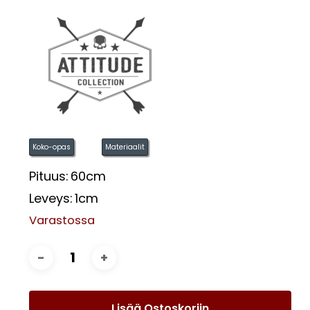
Koko-opas
Materiaalit
Pituus:
60cm
Leveys:
1cm
Varastossa
Lisää Ostoskoriin