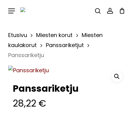
Skip
Menu
to
Close
Cart
search
account
Cart
main
content
Etusivu
Miesten korut
Miesten
kaulakorut
Panssariketjut
Panssariketju
Panssariketju
28,22
€