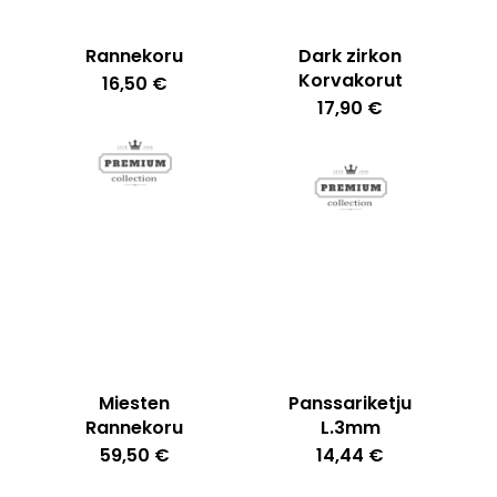
Rannekoru
Dark zirkon
Korvakorut
16,50
€
17,90
€
Ostoskori on tyhjä.
Go To Shop
Miesten
Panssariketju
Rannekoru
L.3mm
59,50
€
14,44
€