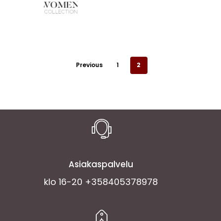
Ostoskori on tyhjä.
Go To Shop
Previous
1
2
Asiakaspalvelu
klo 16-20 +358405378978