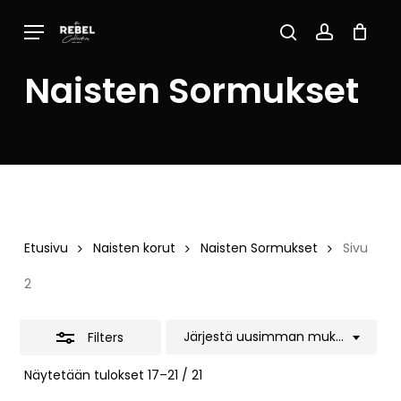
Skip
Menu
to
Close
Close
Cart
search
account
Cart
main
Filters
Naisten Sormukset
content
Etusivu
Naisten korut
Naisten Sormukset
Sivu
2
Järjestä uusimman mukaan
Filters
Sorted
Näytetään tulokset 17–21 / 21
by