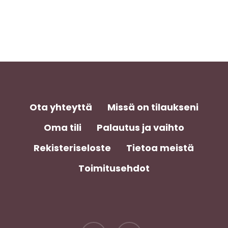
Ota yhteyttä
Missä on tilaukseni
Oma tili
Palautus ja vaihto
Rekisteriseloste
Tietoa meistä
Toimitusehdot
facebook
instagram