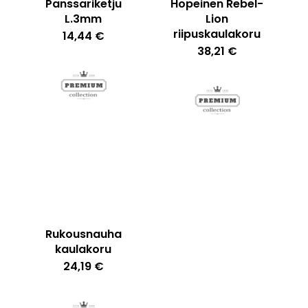
Panssariketju
Hopeinen Rebel-
L.3mm
Lion
riipuskaulakoru
14,44
€
38,21
€
Ostoskori on tyhjä.
Go To Shop
Rukousnauha
kaulakoru
24,19
€