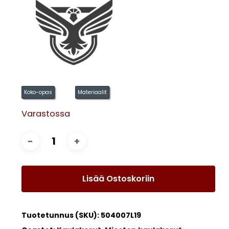
Koko-opas
Materiaalit
Varastossa
Lisää Ostoskoriin
Tuotetunnus (SKU):
504007L19