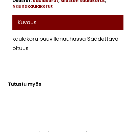
Osastot:
Kaulakorut
,
Miesten kaulakorut
,
Nauhakaulakorut
Kuvaus
kaulakoru puuvillanauhassa Säädettävä
pituus
Tutustu myös