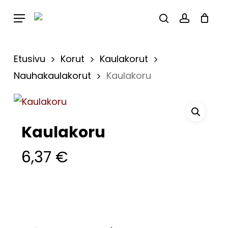
Skip
Menu
to
Close
Cart
search
account
Cart
main
content
Etusivu
Korut
Kaulakorut
Nauhakaulakorut
Kaulakoru
Kaulakoru
6,37
€