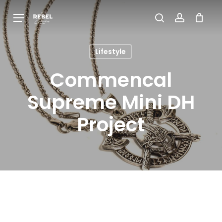
Skip
Menu
to
Close
Cart
search
account
Cart
main
Lifestyle
content
Commencal
Supreme Mini DH
Project