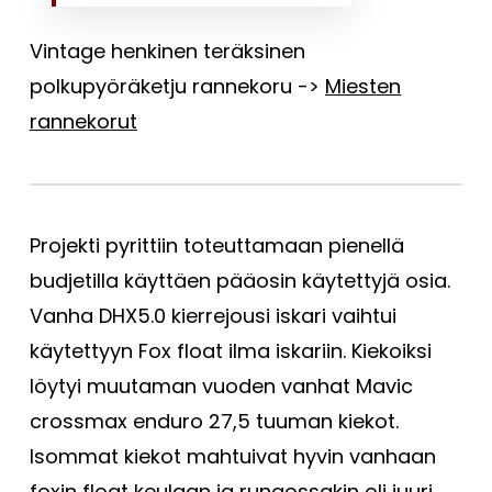
Vintage henkinen teräksinen
polkupyöräketju rannekoru ->
Miesten
rannekorut
Projekti pyrittiin toteuttamaan pienellä
budjetilla käyttäen pääosin käytettyjä osia.
Vanha DHX5.0 kierrejousi iskari vaihtui
käytettyyn Fox float ilma iskariin. Kiekoiksi
löytyi muutaman vuoden vanhat Mavic
crossmax enduro 27,5 tuuman kiekot.
Isommat kiekot mahtuivat hyvin vanhaan
foxin float keulaan ja rungossakin oli juuri