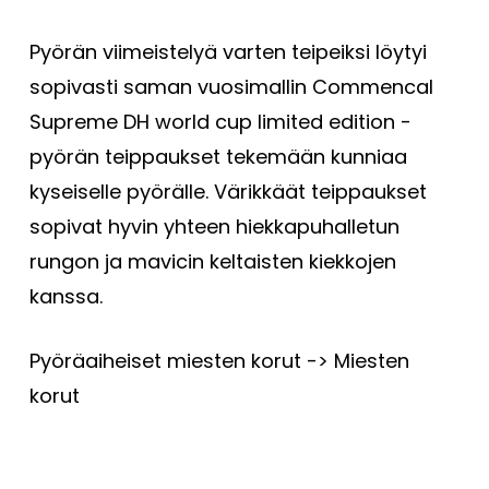
Pyörän viimeistelyä varten teipeiksi löytyi
sopivasti saman vuosimallin Commencal
Supreme DH world cup limited edition -
pyörän teippaukset tekemään kunniaa
kyseiselle pyörälle. Värikkäät teippaukset
sopivat hyvin yhteen hiekkapuhalletun
rungon ja mavicin keltaisten kiekkojen
Ostoskori on tyhjä.
kanssa.
Go To Shop
Pyöräaiheiset miesten korut -> Miesten
korut