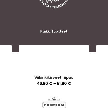
Kaikki Tuotteet
Viikinkikirveet riipus
Hintaluokka:
46,80
€
–
51,80
€
46,80 €
-
51,80 €