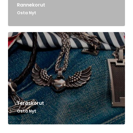
Rannekorut
Osta Nyt
Teräskorut
Osta Nyt