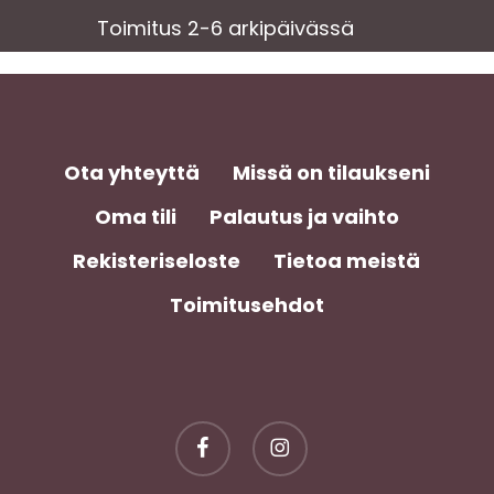
Toimitus 2-6 arkipäivässä
Ota yhteyttä
Missä on tilaukseni
Oma tili
Palautus ja vaihto
Rekisteriseloste
Tietoa meistä
Toimitusehdot
facebook
instagram