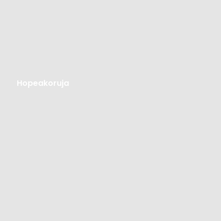
Hopeakoruja
Hopeakoruja