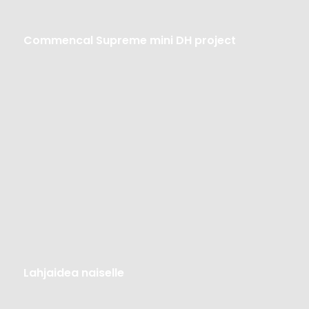
Commencal
Commencal Supreme mini DH project
Supreme
mini
DH
project
Lahjaidea
Lahjaidea naiselle
naiselle