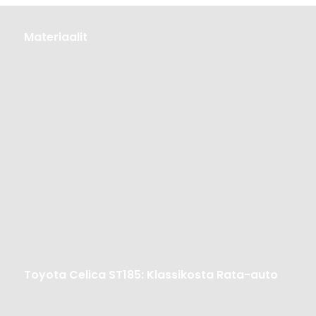
Materiaalit
Materiaalit
Toyota
Toyota Celica ST185: Klassikosta Rata-auto
Celica
ST185: