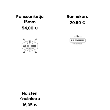
Panssariketju
Rannekoru
15mm
20,50
€
54,00
€
Ostoskori on tyhjä.
Go To Shop
Naisten
Kaulakoru
16,05
€