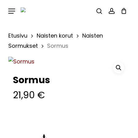
Skip
Menu
to
Close
Cart
search
account
Cart
main
content
Etusivu
Naisten korut
Naisten
Sormukset
Sormus
Sormus
21,90
€