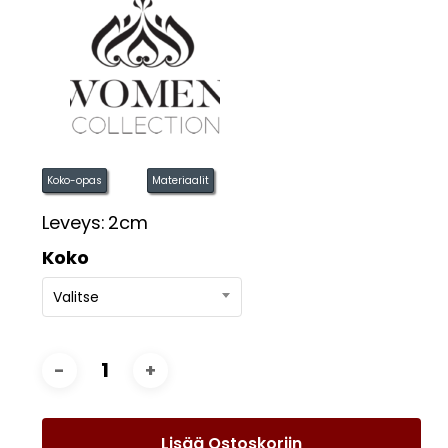
Koko-opas
Materiaalit
Leveys:
2cm
Koko
Valitse
Lisää Ostoskoriin