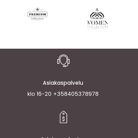
-
38,00 €
Asiakaspalvelu
klo 16-20 +358405378978