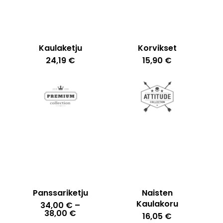
Kaulaketju
Korvikset
24,19
€
15,90
€
Ostoskori on tyhjä.
Go To Shop
Panssariketju
Naisten
Kaulakoru
34,00
€
–
Hintaluokka:
38,00
€
16,05
€
34,00 €