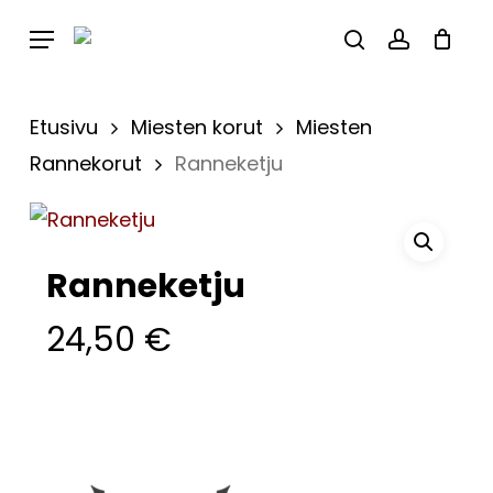
Skip
Menu
to
Close
Cart
search
account
Cart
main
content
Etusivu
Miesten korut
Miesten
Rannekorut
Ranneketju
Ranneketju
24,50
€