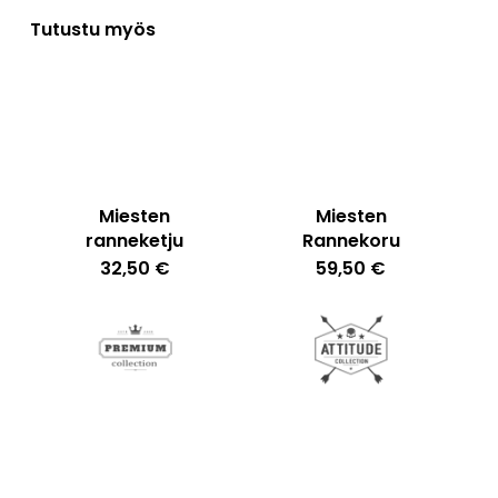
Tutustu myös
Miesten
Miesten
Ostoskori on tyhjä.
ranneketju
Rannekoru
32,50
€
59,50
€
Go To Shop