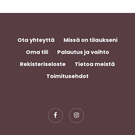
Ota yhteyttä
Missä on tilaukseni
Oma tili
Palautus ja vaihto
Rekisteriseloste
Tietoa meistä
Toimitusehdot
facebook
instagram
Välisumma:
0,00
€