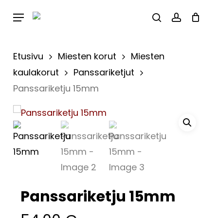
Skip
Menu
to
Close
Cart
search
account
Cart
main
content
Etusivu
Miesten korut
Miesten
kaulakorut
Panssariketjut
Panssariketju 15mm
Panssariketju 15mm