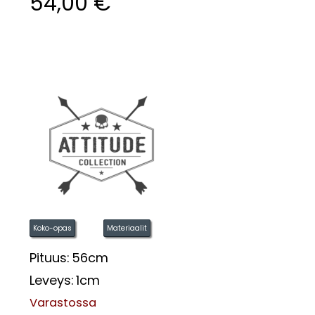
54,00
€
Koko-opas
Materiaalit
Pituus:
56cm
Leveys:
1cm
Varastossa