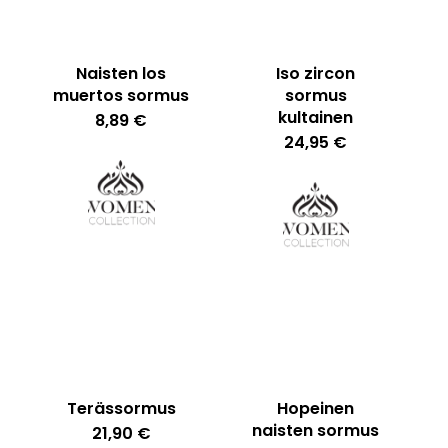
Naisten los
Iso zircon
muertos sormus
sormus
kultainen
8,89
€
24,95
€
Ostoskori on tyhjä.
Go To Shop
Terässormus
Hopeinen
naisten sormus
21,90
€