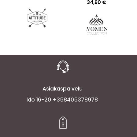
34,90
€
Asiakaspalvelu
klo 16-20 +358405378978