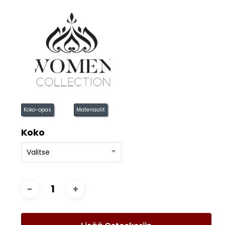
Koko-opas
Materiaalit
Koko
Valitse