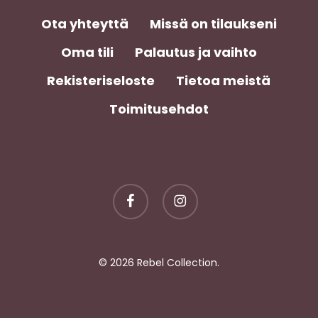
Ota yhteyttä
Missä on tilaukseni
Oma tili
Palautus ja vaihto
Rekisteriseloste
Tietoa meistä
Toimitusehdot
facebook
instagram
Välisumma:
0,00
€
© 2026 Rebel Collection.
Näytä Ostoskori
Kassa