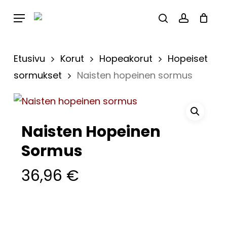
Skip
Menu
to
Close
Cart
search
account
Cart
main
content
Etusivu
Korut
Hopeakorut
Hopeiset
sormukset
Naisten hopeinen sormus
Naisten Hopeinen
Sormus
36,96
€