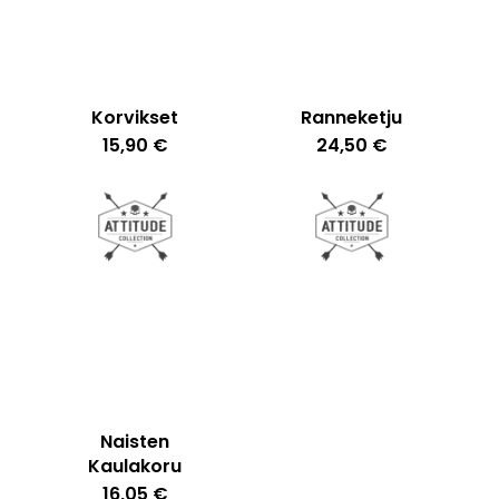
Korvikset
Ranneketju
15,90
€
24,50
€
Ostoskori on tyhjä.
Go To Shop
Naisten
Kaulakoru
16,05
€