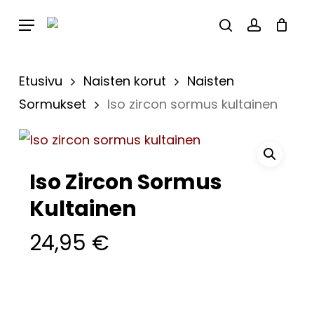
Skip
Menu
to
Close
Cart
search
account
Cart
main
content
Etusivu
Naisten korut
Naisten
Sormukset
Iso zircon sormus kultainen
Iso Zircon Sormus
Kultainen
24,95
€