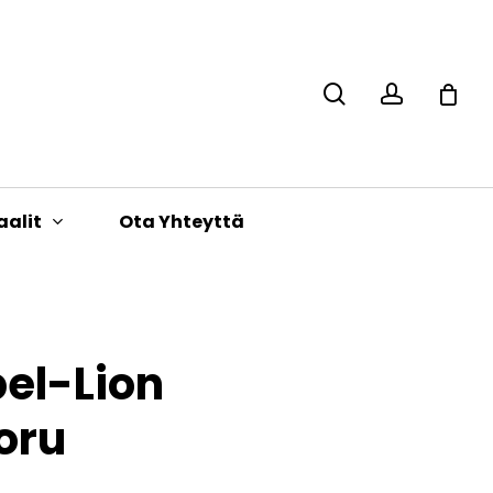
search
accoun
Close
Cart
aalit
Ota Yhteyttä
el-Lion
oru