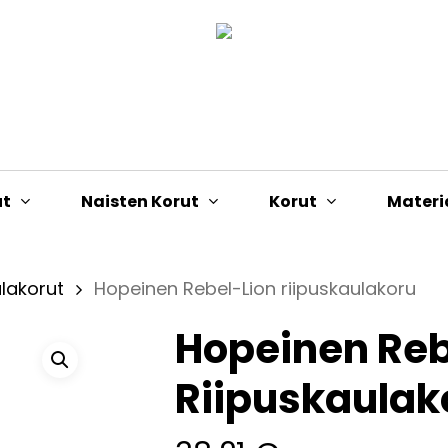
Cart
ut
Naisten Korut
Korut
Materi
lakorut
Hopeinen Rebel-Lion riipuskaulakoru
Hopeinen Reb
Riipuskaulak