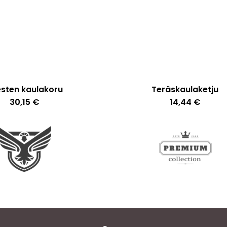
esten kaulakoru
Teräskaulaketju
30,15
€
14,44
€