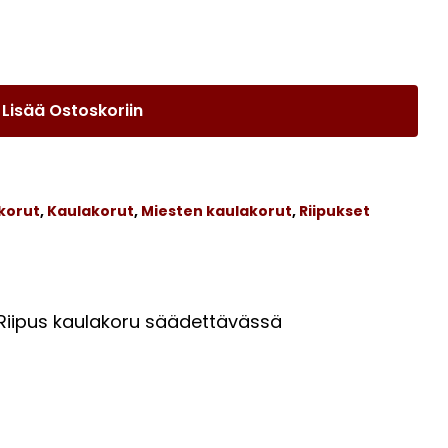
Lisää Ostoskoriin
korut
,
Kaulakorut
,
Miesten kaulakorut
,
Riipukset
Ostoskori on tyhjä.
 Riipus kaulakoru säädettävässä
Go To Shop