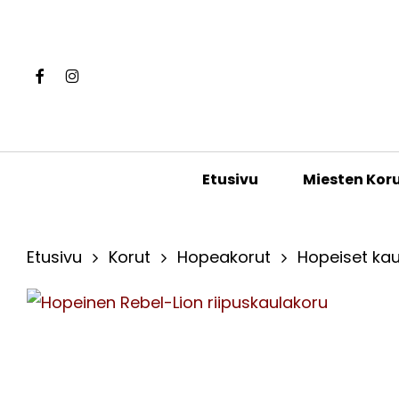
Skip
to
main
Facebook
Instagram
content
Hit enter to search or ESC to close
Miesten Kor
Etusivu
Etusivu
Korut
Hopeakorut
Hopeiset kau