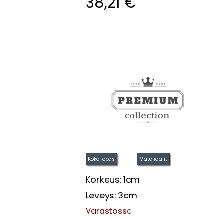
38,21
€
Koko-opas
Materiaalit
Korkeus:
1cm
Leveys:
3cm
Varastossa