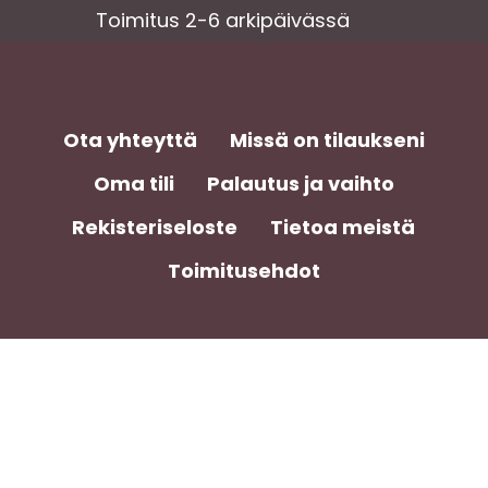
Toimitus 2-6 arkipäivässä
Ota yhteyttä
Missä on tilaukseni
Oma tili
Palautus ja vaihto
Välisumma:
0,00
€
Rekisteriseloste
Tietoa meistä
Toimitusehdot
Näytä Ostoskori
Kassa
facebook
instagram