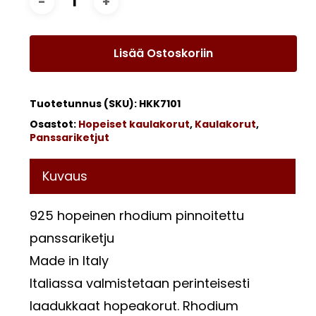
Lisää Ostoskoriin
Tuotetunnus (SKU):
HKK7101
Osastot:
Hopeiset kaulakorut
,
Kaulakorut
,
Panssariketjut
Kuvaus
925 hopeinen rhodium pinnoitettu
Ostoskori on tyhjä.
panssariketju
Go To Shop
Made in Italy
Italiassa valmistetaan perinteisesti
laadukkaat hopeakorut. Rhodium