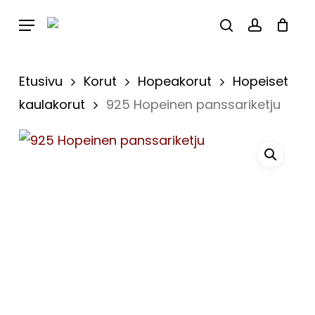
Skip
Menu
to
Close
Cart
search
account
Cart
main
content
Etusivu
Korut
Hopeakorut
Hopeiset
kaulakorut
925 Hopeinen panssariketju